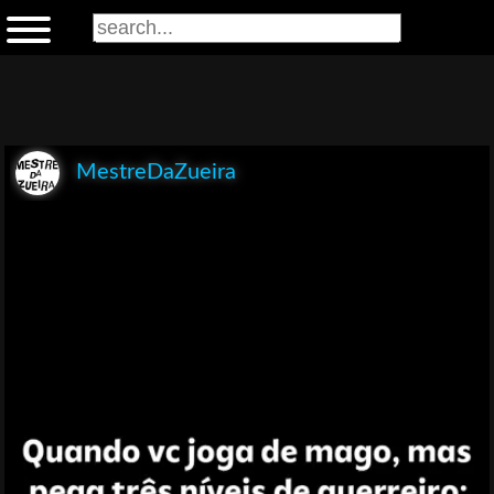
MestreDaZueira