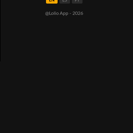
EN
ES
PT
@Lolio App - 2026