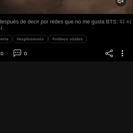
después de decir por redes que no me gusta BTS: 이 시
.
erra
#explosiones
#videos virales
0
0