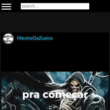
MestreDaZueira