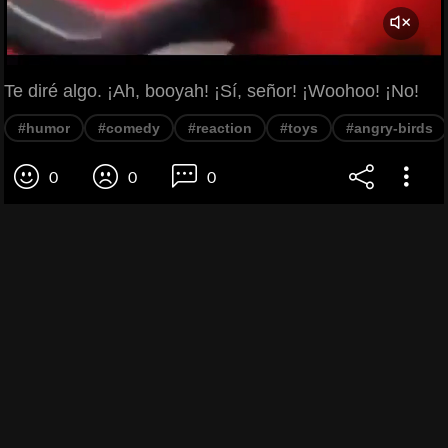
Te diré algo. ¡Ah, booyah! ¡Sí, señor! ¡Woohoo! ¡No!
#humor
#comedy
#reaction
#toys
#angry-birds
0
0
0