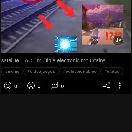
satellite... AOT multiple electronic mountains
#meme
#videojuegos
#coleccionables
#cartas
0
0
0