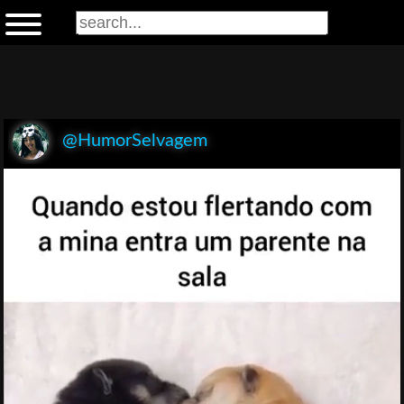
@HumorSelvagem