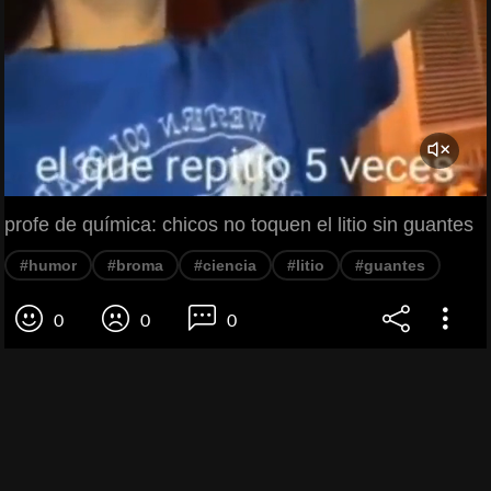
profe de química: chicos no toquen el litio sin guantes
#humor
#broma
#ciencia
#litio
#guantes
0
0
0