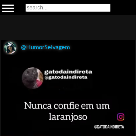
@HumorSelvagem