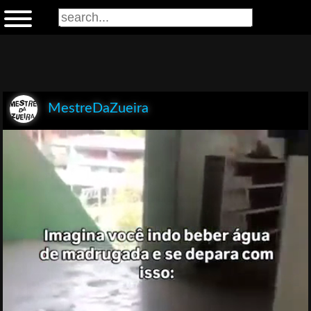
MestreDaZueira