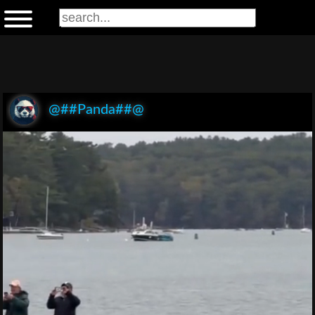
@##Panda##@