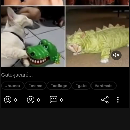
Gato-jacaré...
#humor
#meme
#collage
#gato
#animais
0
0
0