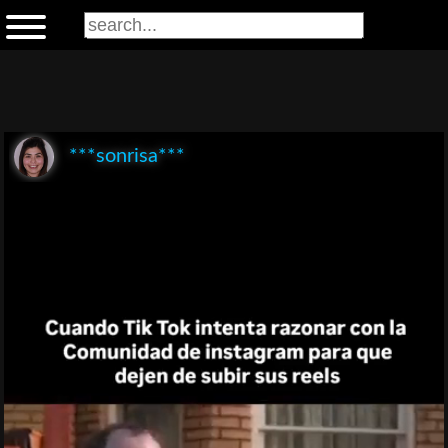
***sonrisa***