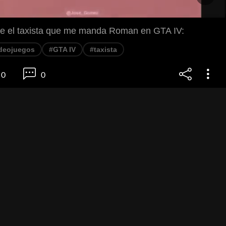
e el taxista que me manda Roman en GTA IV:
deojuegos
#GTA IV
#taxista
0
0