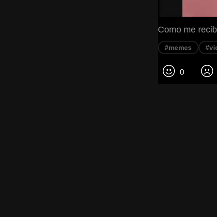
Como me recib
#memes
#vi
0