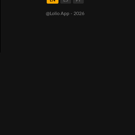
EN
ES
PT
@Lolio App - 2026