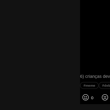
6) crianças de
#meme
#deb
0