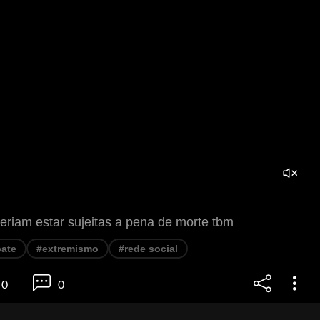
veriam estar sujeitas a pena de morte tbm
ate
#extremismo
#rede social
0
0