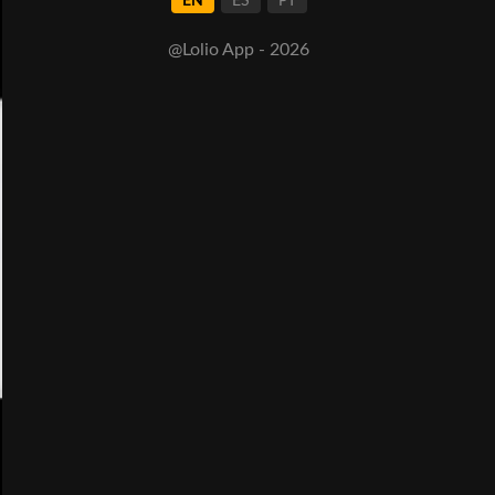
EN
ES
PT
@Lolio App - 2026