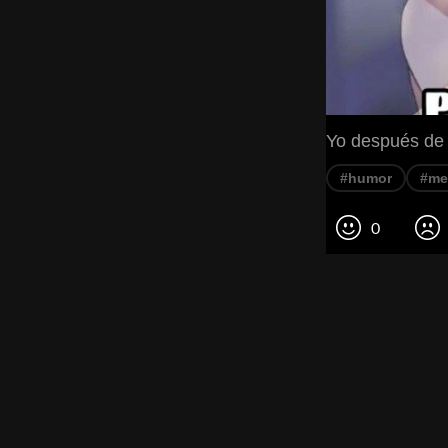
Yo después de
#humor
#m
0