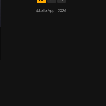
EN
ES
PT
@Lolio App - 2026