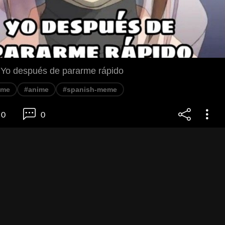
 Yo después de pararme rápido
eme
#anime
#spanish-meme
0
0