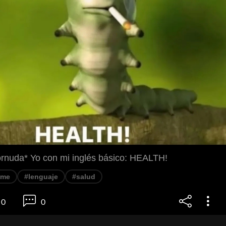
ornuda* Yo con mi inglés básico: HEALTH!
eme
#lenguaje
#salud
0
0