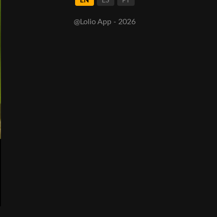
EN
ES
PT
@Lolio App - 2026