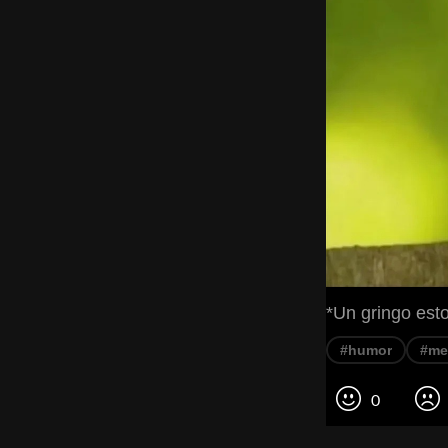
*Un gringo est
#humor
#m
0