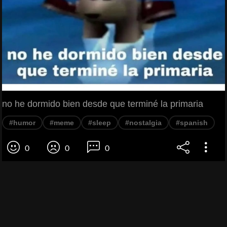
no he dormido bien desde que terminé la primaria
#humor
#meme
#sleep
#nostalgia
#spanish
0
0
0