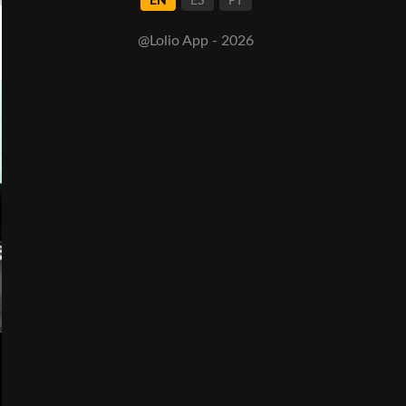
EN
ES
PT
@Lolio App - 2026