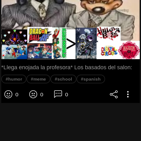
*Llega enojada la profesora* Los basados del salon:
#humor
#meme
#school
#spanish
0
0
0