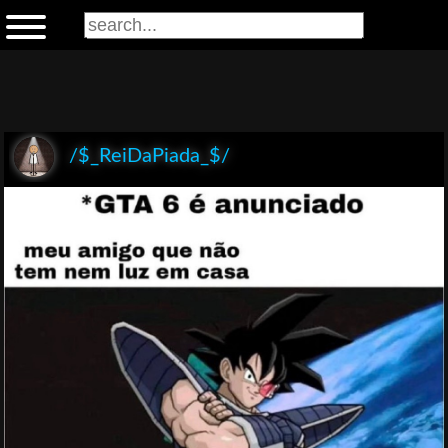
/$_ReiDaPiada_$/