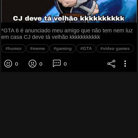
*GTA 6 é anunciado meu amigo que não tem nem luz
em casa CJ deve tá velhão kkkkkkkkkkk
#humor
#meme
#gaming
#GTA
#video games
0
0
0