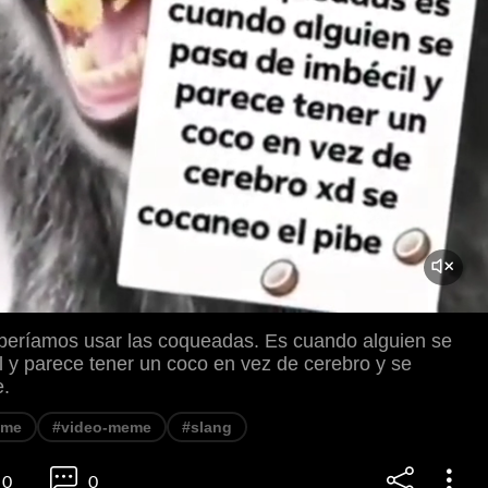
beríamos usar las coqueadas. Es cuando alguien se
l y parece tener un coco en vez de cerebro y se
e.
eme
#video-meme
#slang
0
0