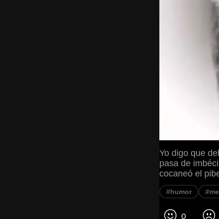
Yo digo que de
pasa de imbéci
cocaneó el pib
#humor
#m
0