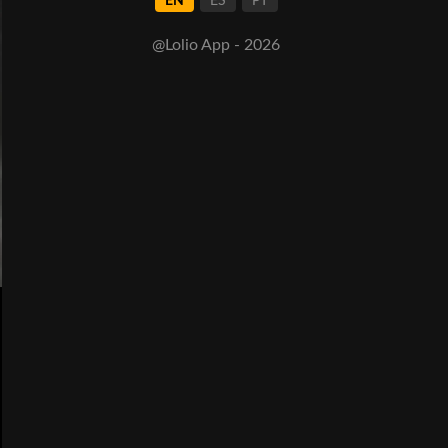
EN
ES
PT
@Lolio App - 2026