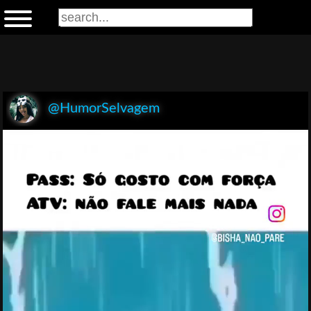
@HumorSelvagem