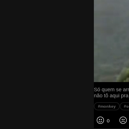
Só quem se arr
não tô aqui pra
#monkey
#s
0