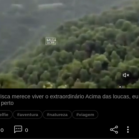
isca merece viver o extraordinário Acima das loucas, eu
 perto
elfie
#aventura
#natureza
#viagem
0
0