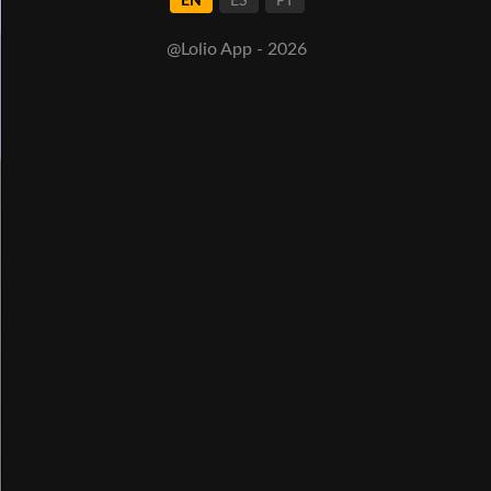
EN
ES
PT
@Lolio App - 2026