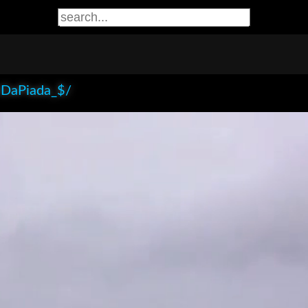
iDaPiada_$/