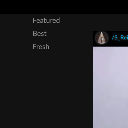
Featured
Best
/$_Re
Fresh