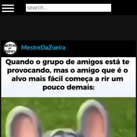
MestreDaZueira