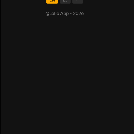
EN
ES
PT
@Lolio App - 2026