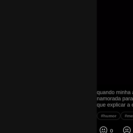
quando minha 
namorada par
que explicar a
#humor
#m
0