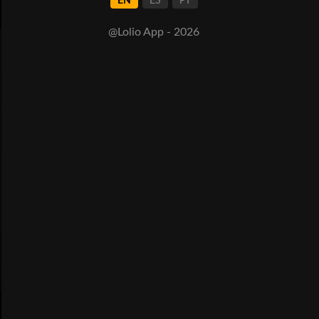
EN
ES
PT
@Lolio App - 2026