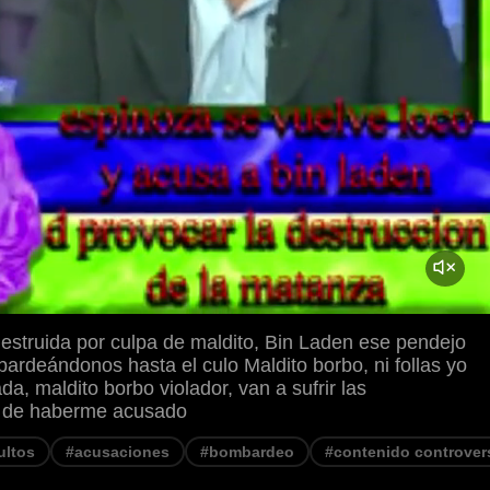
estruida por culpa de maldito, Bin Laden ese pendejo
ardeándonos hasta el culo Maldito borbo, ni follas yo
a, maldito borbo violador, van a sufrir las
 de haberme acusado
ultos
#acusaciones
#bombardeo
#contenido controvers