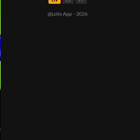
EN
ES
PT
@Lolio App - 2026
ial