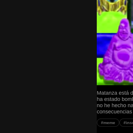
Matanza está d
ha estado bomb
no he hecho nad
consecuencias
#meme
#ins