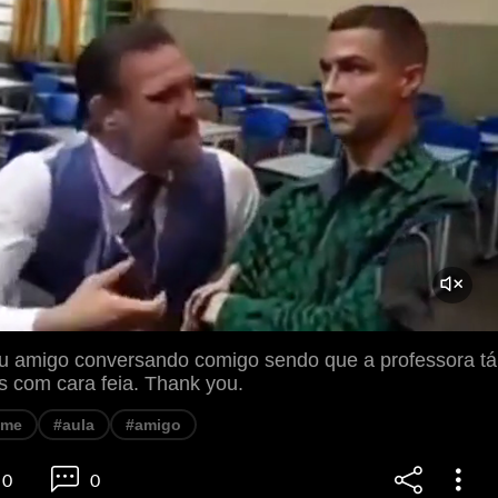
u amigo conversando comigo sendo que a professora tá
s com cara feia. Thank you.
eme
#aula
#amigo
0
0