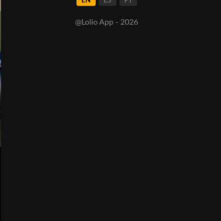
EN
ES
PT
@Lolio App - 2026