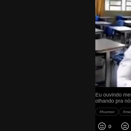
Eu ouvindo me
olhando pra nó
#humor
#m
0