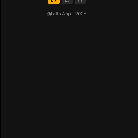
EN
ES
PT
@Lolio App - 2026