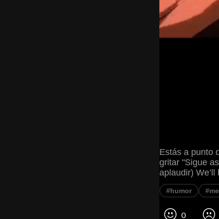
Estás a punto d
gritar "Sigue a
aplaudir) We’ll 
#humor
#me
0