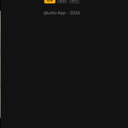
EN
ES
PT
@Lolio App - 2026