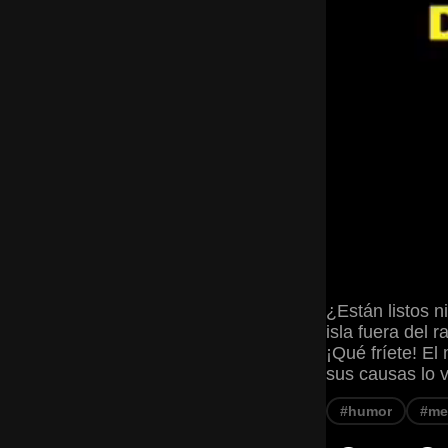
¿Están listos n
isla fuera del 
¡Qué fríete! El
sus causas lo v
#humor
#m