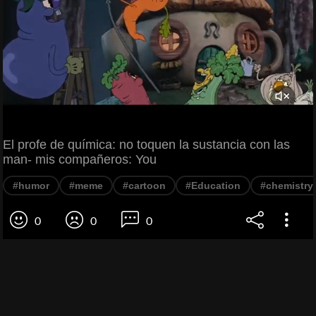
El profe de química: no toquen la sustancia con las
man- mis compañeros: You
#humor
#meme
#cartoon
#Education
#chemistry
0
0
0