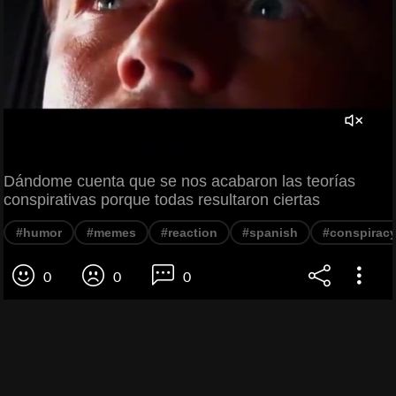
Dándome cuenta que se nos acabaron las teorías
conspirativas porque todas resultaron ciertas
#humor
#memes
#reaction
#spanish
#conspiracy
0
0
0