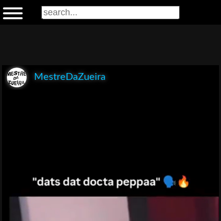
MestreDaZueira