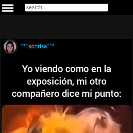
***sonrisa***