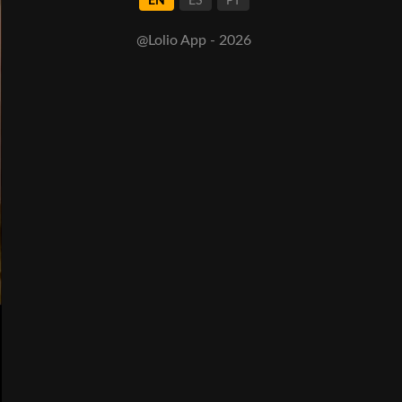
EN
ES
PT
@Lolio App - 2026