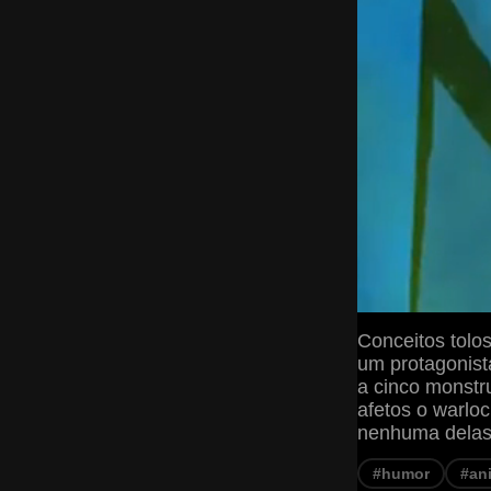
Conceitos tolo
um protagonist
a cinco monstru
afetos o warloc
nenhuma delas 
#humor
#an