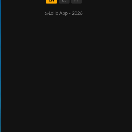
EN
ES
PT
@Lolio App - 2026