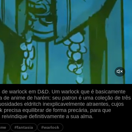
s de warlock em D&D. Um warlock que é basicamente
a de anime de harém; seu patron é uma coleção de três
osidades eldritch inexplicavelmente atraentes, cujos
k precisa equilibrar de forma precária, para que
reivindique definitivamente a sua alma.
ime
#fantasia
#warlock