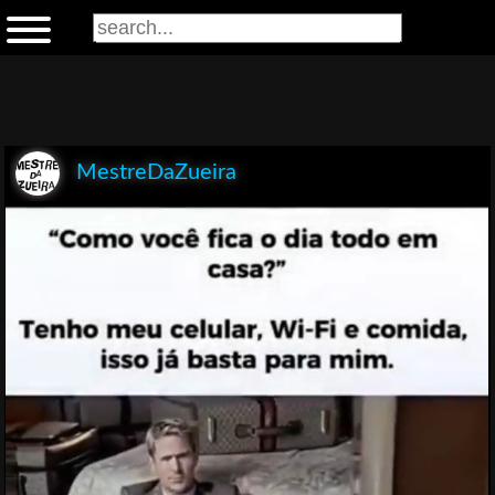
MestreDaZueira