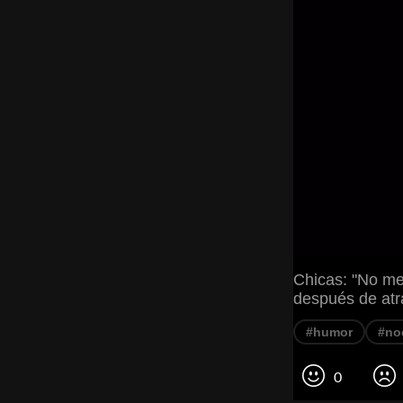
Chicas: "No me
después de atr
#humor
#no
0