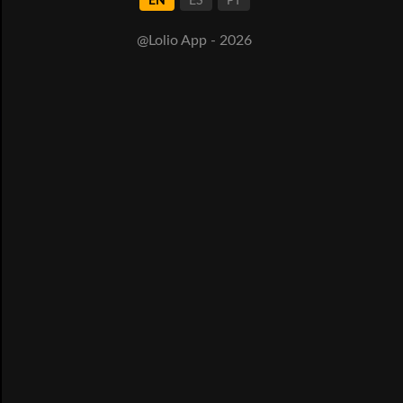
EN
ES
PT
@Lolio App - 2026