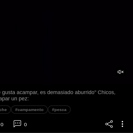
 gusta acampar, es demasiado aburrido" Chicos,
apar un pez:
che
#campamento
#pesca
0
0