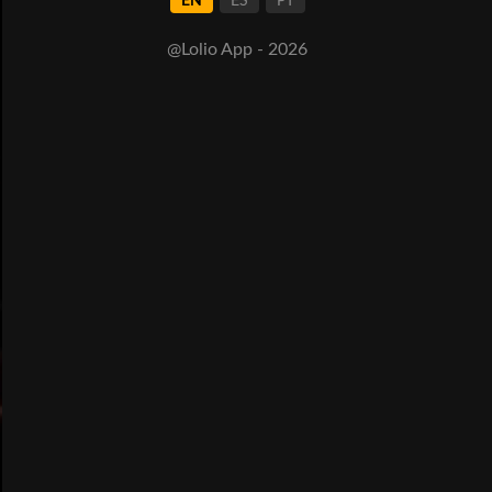
EN
ES
PT
@Lolio App - 2026