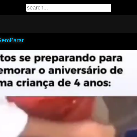
SemParar