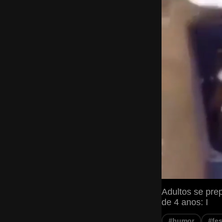
Adultos se pre
de 4 anos: I
#humor
#fes