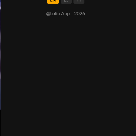
EN
ES
PT
@Lolio App - 2026