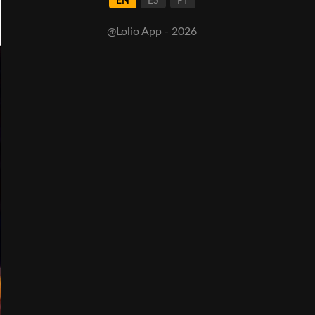
EN
ES
PT
@Lolio App - 2026