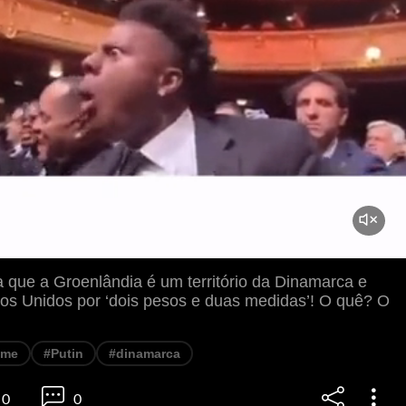
a que a Groenlândia é um território da Dinamarca e
ados Unidos por ‘dois pesos e duas medidas’! O quê? O
eme
#Putin
#dinamarca
0
0