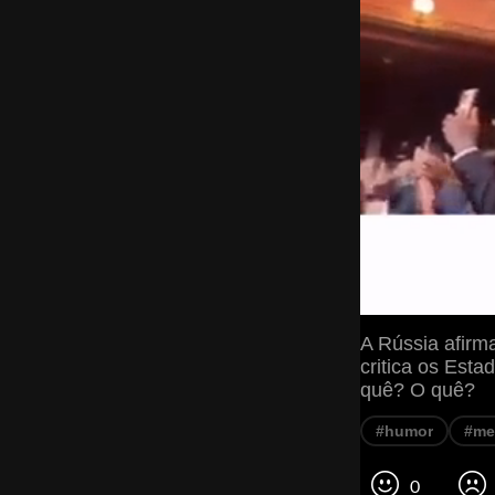
A Rússia afirm
critica os Est
quê? O quê?
#humor
#m
0