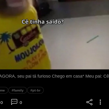
 AGORA, seu pai tá furioso Chego em casa* Meu pai: Cê
eme
#family
#pt-br
0
0