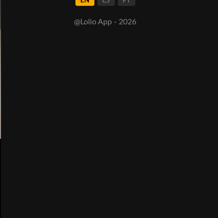
EN
ES
PT
@Lolio App - 2026