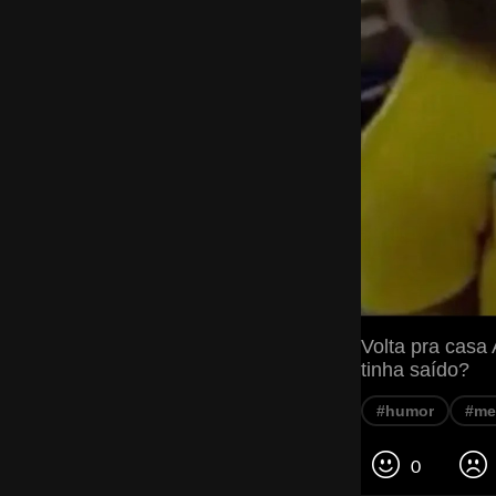
Volta pra casa
tinha saído?
#humor
#m
0