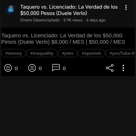
Taquero vs. Licenciado: La Verdad de los $50,000
Pesos (Duele Verlo) $8,000 / MES | $50,000 / MES
#money
#inequality
#jobs
#spanish
#youTube-th
0
0
0