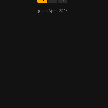
EN
ES
PT
@Lolio App - 2026