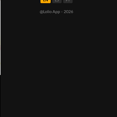
EN
ES
PT
@Lolio App - 2026