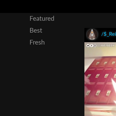
Featured
Best
/$_Re
Fresh