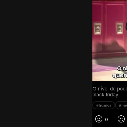
O nível de pod
black friday.
#humor
#m
0