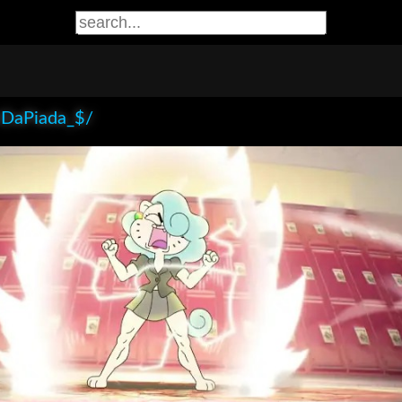
iDaPiada_$/