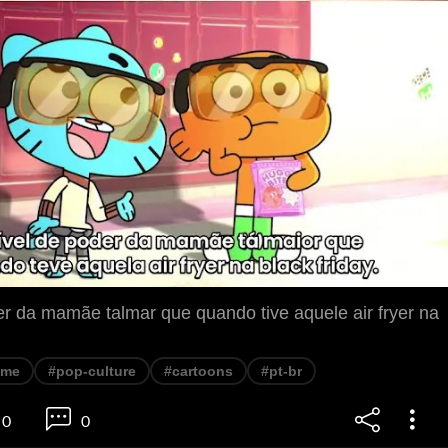
er da mamãe talmar que quando tive aquele air fryer na
eme
#pop-culture
#cartoons
#pt-br
0
0