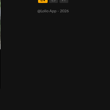
EN
ES
PT
@Lolio App - 2026