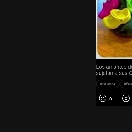
Los amantes d
sujetan a sus 
#humor
#fa
0