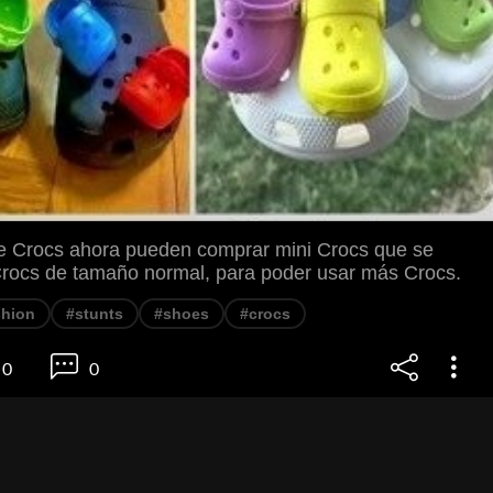
e Crocs ahora pueden comprar mini Crocs que se
Crocs de tamaño normal, para poder usar más Crocs.
shion
#stunts
#shoes
#crocs
0
0