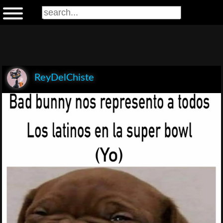
ReyDelChiste